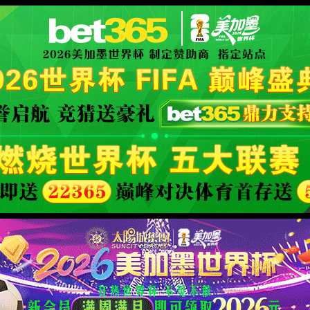
rld Cup
长江大学
科生教育
研究生教育
科研工作
学科团队