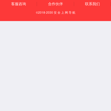
通知
公告
MORE
巡 察 公 告
2025-04-07
365英国上市官方网站2025级普通本科生秋季学期转专业考核方案
2026-07-02
365英国上市官方网站关于2026年“师德标兵”“三育人”奖拟推荐人选的公示
2026-07-01
365英国上市官方网站2025-2026学年教学奖励评选拟推荐结果公示
2026-06-29
365英国上市官方网站2026届校级优秀学士学位论文名单公示
2026-06-04
365英国上市官方网站2026年度“一束光学工奖”拟推荐人名单公示
2026-06-03