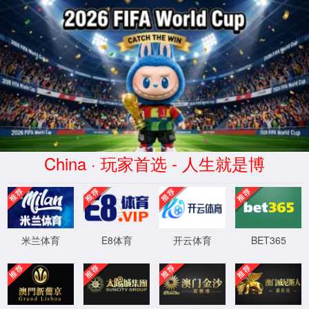
365英国上市公司-官方中文网站-2026
World Cup
1
2
3
学院
新闻
MORE