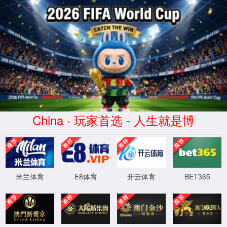
365英国上市公司-官方中文网站-2026
World Cup
1
2
3
学院
新闻
MORE