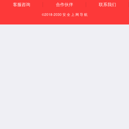
通知
公告
MORE
巡 察 公 告
2025-04-07
365英国上市官方网站2025级普通本科生秋季学期转专业考核方案
2026-07-02
365英国上市官方网站关于2026年“师德标兵”“三育人”奖拟推荐人选的公示
2026-07-01
365英国上市官方网站2025-2026学年教学奖励评选拟推荐结果公示
2026-06-29
365英国上市官方网站2026届校级优秀学士学位论文名单公示
2026-06-04
365英国上市官方网站2026年度“一束光学工奖”拟推荐人名单公示
2026-06-03