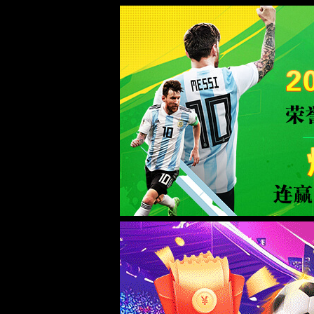
365英国上市公司-官方中文网站-2026 Wo
首页
365英国官网中文版
师资队伍
本