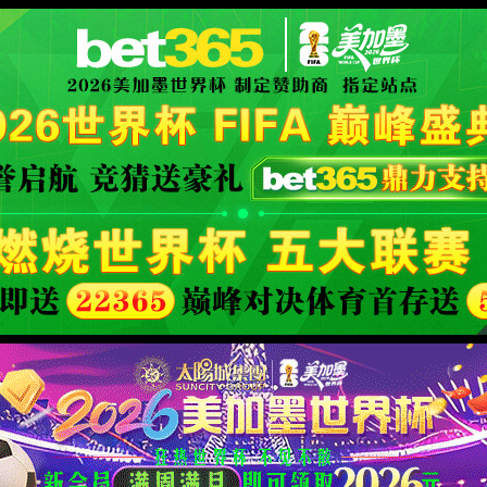
rld Cup
长江大学
科生教育
研究生教育
科研工作
学科团队