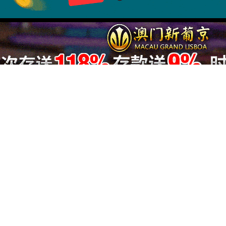
1
2
3